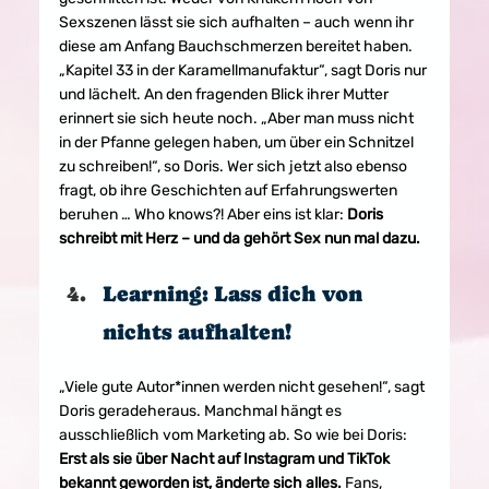
Sexszenen lässt sie sich aufhalten – auch wenn ihr 
diese am Anfang Bauchschmerzen bereitet haben. 
„Kapitel 33 in der Karamellmanufaktur“, sagt Doris nur 
und lächelt. An den fragenden Blick ihrer Mutter 
erinnert sie sich heute noch. „Aber man muss nicht 
in der Pfanne gelegen haben, 
um über ein Schnitzel 
zu schreiben
!“, so Doris. Wer sich jetzt also ebenso 
fragt, ob ihre Geschichten auf Erfahrungswerten 
beruhen … Who knows?! Aber eins ist klar: 
Doris 
schreibt mit Herz – und da gehört Sex nun mal dazu.
Learning: Lass dich von 
nichts aufhalten!
„Viele gute Autor*innen werden nicht gesehen!“, sagt 
Doris geradeheraus. Manchmal hängt es 
ausschließlich vom Marketing ab. So wie bei Doris: 
Erst als sie über Nacht auf Instagram und TikTok 
bekannt geworden ist, änderte sich alles.
 Fans, 