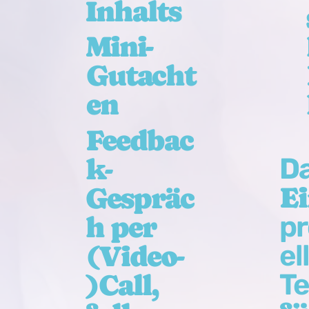
Inhalts
Mini-
Gutacht
en
Feedbac
Da
k-
E
Gespräc
pr
h per
el
(Video-
Te
)Call,