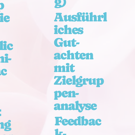
g)
p
Ausführl
ie
iches
Gut-
lic
achten
i-
mit
c
Zielgrup
pen-
analyse
:
Feedbac
ng
k-