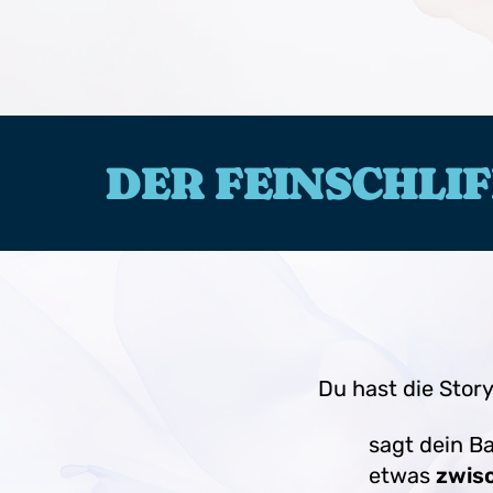
DER FEINSCHLIF
Du hast die Stor
sagt dein B
etwas
zwis