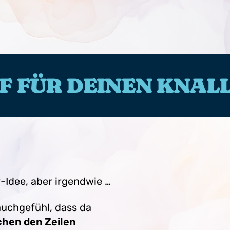
F FÜR DEINEN KNALL
y-Idee, aber irgendwie …
auchgefühl, dass da
chen den Zeilen