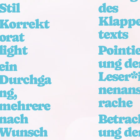
Stil
des
Klapp
Korrekt
texts
orat
light
Pointi
ung de
ein
Leser*
Durchga
nenan
ng,
rache
mehrere
nach
Betrac
Wunsch
ung de