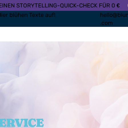
MEINEN STORYTELLING-QUICK-CHECK FÜR 0
€
ier blühen Texte auf!
hello@blu
.com
ERVICE