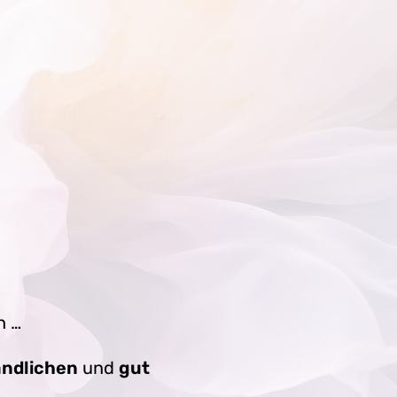
h …
ändlichen
und
gut