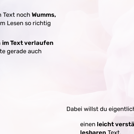
m Text noch
Wumms,
im Lesen so richtig
h
im Text verlaufen
te gerade auch
Dabei willst du eigentlic
einen
leicht verst
lesbaren
Text.