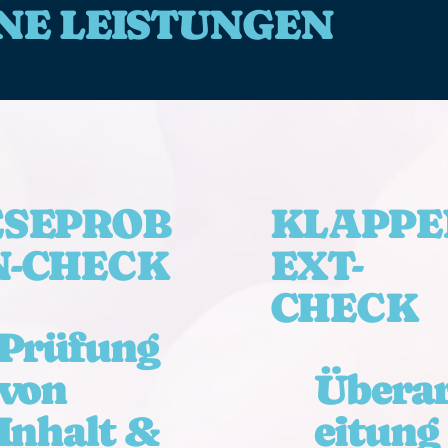
NE LEISTUNGEN
ESEPROB
KLAPPE
N-CHECK
EXT-
CHECK
Prüfung
von
Übera
Inhalt &
eitung