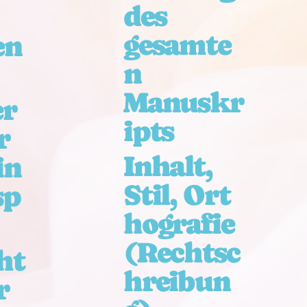
des
gesamte
en
n
Manuskr
er
ipts
r
Inhalt,
in
Stil, Ort
sp
hografie
(Rechtsc
ht
hreibun
r