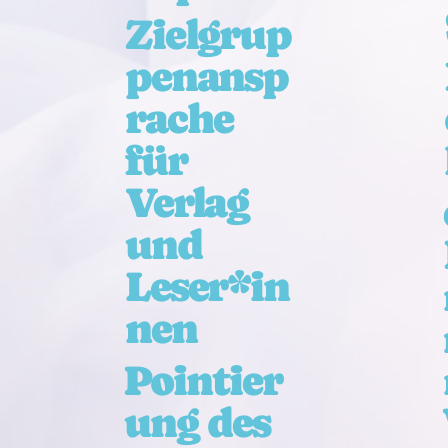
Zielgrup
penansp
rache
für
Verlag
und
Leser*in
nen
Pointier
ung des