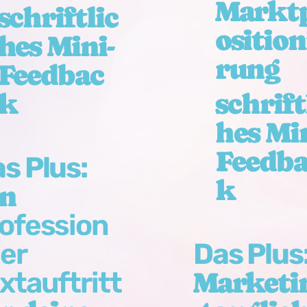
Markt
schriftlic
osition
hes Mini-
rung
Feedbac
k
schrift
hes Min
Feedba
s Plus:
k
in
ofession
ler
Das Plus
xtauftritt
Marketi