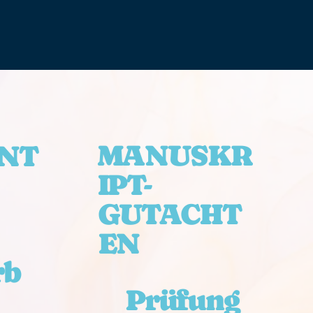
MANUSKR
NT
IPT-
GUTACHT
EN
rb
Prüfung