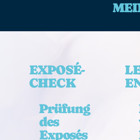
MEI
L
EXPOSÉ-
E
CHECK
Prüfung
des
Exposés