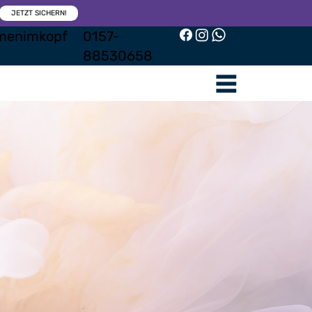
JETZT SICHERN!
menimkopf
0157-
88530658