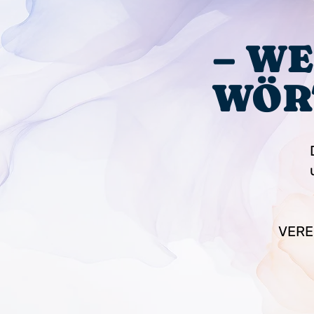
– WE
WÖR
VERE