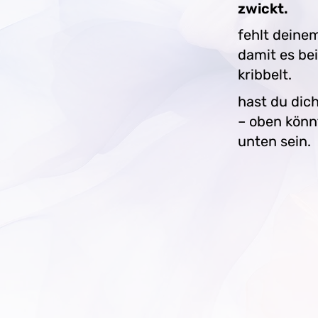
zwickt.
fehlt deine
damit es be
kribbelt.
hast du dic
– oben könn
unten sein.